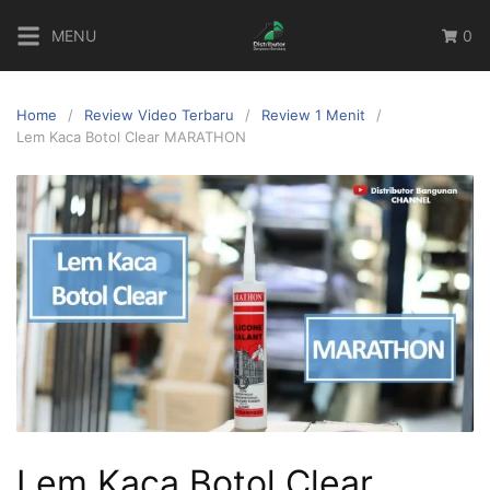
MENU
0
Home
Review Video Terbaru
Review 1 Menit
Lem Kaca Botol Clear MARATHON
Lem Kaca Botol Clear