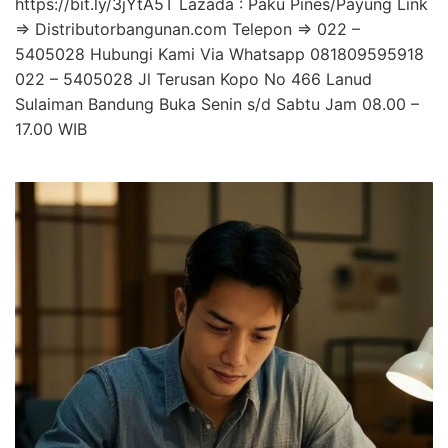
https://bit.ly/3jYtA5T Lazada : Paku Pines/Payung Link
=> Distributorbangunan.com Telepon => 022 –
5405028 Hubungi Kami Via Whatsapp 081809595918
022 – 5405028 Jl Terusan Kopo No 466 Lanud
Sulaiman Bandung Buka Senin s/d Sabtu Jam 08.00 –
17.00 WIB