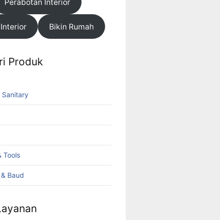
Perabotan Interior
 Interior
Bikin Rumah
ri Produk
 Sanitary
 Tools
k & Baud
 Layanan