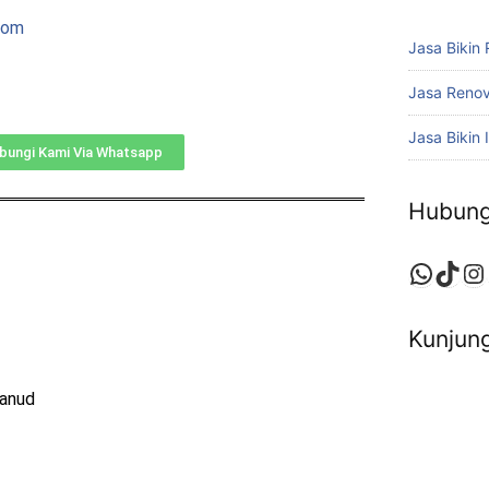
com
Jasa Bikin
Jasa Reno
Jasa Bikin I
bungi Kami Via Whatsapp
Hubung
Kunjung
Lanud