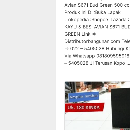
Avian S671 Bud Green 500 cc 
Produk Ini Di :Buka Lapak
:Tokopedia :Shopee :Lazada 
KAYU & BESI AVIAN S671 BU
GREEN Link =>
Distributorbangunan.com Tel
=> 022 – 5405028 Hubungi K
Via Whatsapp 081809595918
– 5405028 Jl Terusan Kopo 