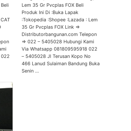
Beli
Lem 35 Gr Pvcplas FOX Beli
Produk Ini Di :Buka Lapak
: CAT
:Tokopedia :Shopee :Lazada : Lem
D
35 Gr Pvcplas FOX Link =>
Distributorbangunan.com Telepon
epon
=> 022 – 5405028 Hubungi Kami
ami
Via Whatsapp 081809595918 022
 022
– 5405028 Jl Terusan Kopo No
…
466 Lanud Sulaiman Bandung Buka
Senin …