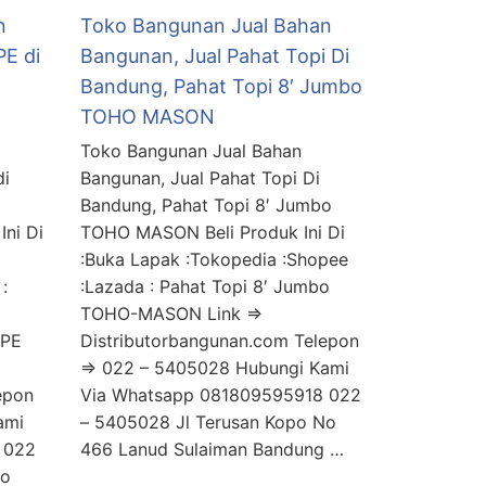
n
Toko Bangunan Jual Bahan
PE di
Bangunan, Jual Pahat Topi Di
Bandung, Pahat Topi 8′ Jumbo
TOHO MASON
Toko Bangunan Jual Bahan
di
Bangunan, Jual Pahat Topi Di
Bandung, Pahat Topi 8′ Jumbo
Ini Di
TOHO MASON Beli Produk Ini Di
:Buka Lapak :Tokopedia :Shopee
:
:Lazada : Pahat Topi 8′ Jumbo
TOHO-MASON Link =>
DPE
Distributorbangunan.com Telepon
=> 022 – 5405028 Hubungi Kami
epon
Via Whatsapp 081809595918 022
ami
– 5405028 Jl Terusan Kopo No
 022
466 Lanud Sulaiman Bandung …
No