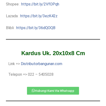
Shopee :
https://bit.ly/2VfOPqh
Lazada :
https://bit.ly/3ezK42z
Blibli :
https://bit.ly/36dQOQB
Kardus Uk. 20x10x8 Cm
Link =>
Distributorbangunan.com
Telepon => 022 – 5405028
Hubungi Kami Via Whatsapp