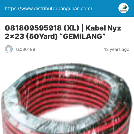
https://www.distributorbangunan.com/
081809595918 (XL) | Kabel Nyz
2×23 (50Yard) “GEMILANG”
ss080189
12 years ago