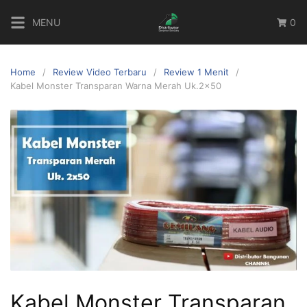
MENU
0
Home
Review Video Terbaru
Review 1 Menit
Kabel Monster Transparan Warna Merah Uk.2×50
Kabel Monster Transparan