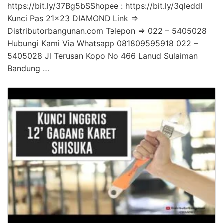
https://bit.ly/37Bg5bSShopee : https://bit.ly/3qleddI
Kunci Pas 21×23 DIAMOND Link =>
Distributorbangunan.com Telepon => 022 – 5405028
Hubungi Kami Via Whatsapp 081809595918 022 –
5405028 Jl Terusan Kopo No 466 Lanud Sulaiman
Bandung …