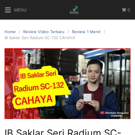
MENU
0
Home
Review Video Terbaru
Review 1 Menit
IB Saklar Seri Radium SC-132 CAHAYA
IB Saklar Seri Radium SC-