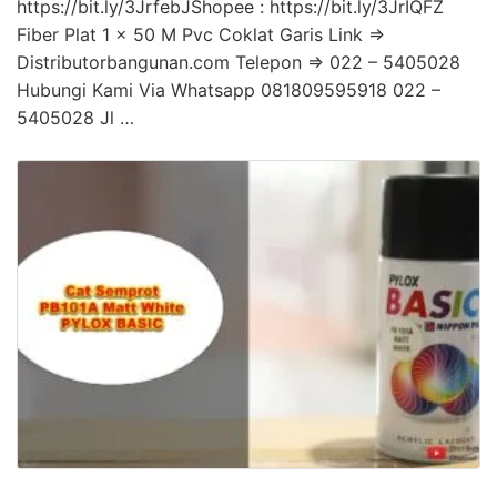
https://bit.ly/3JrfebJShopee : https://bit.ly/3JrIQFZ
Fiber Plat 1 x 50 M Pvc Coklat Garis Link =>
Distributorbangunan.com Telepon => 022 – 5405028
Hubungi Kami Via Whatsapp 081809595918 022 –
5405028 Jl …