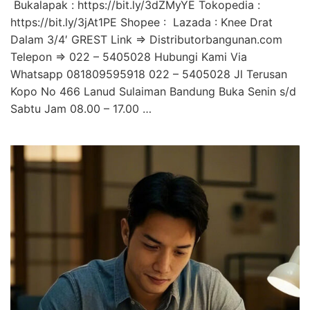
Bukalapak : https://bit.ly/3dZMyYE Tokopedia :
https://bit.ly/3jAt1PE Shopee : Lazada : Knee Drat
Dalam 3/4′ GREST Link => Distributorbangunan.com
Telepon => 022 – 5405028 Hubungi Kami Via
Whatsapp 081809595918 022 – 5405028 Jl Terusan
Kopo No 466 Lanud Sulaiman Bandung Buka Senin s/d
Sabtu Jam 08.00 – 17.00 …