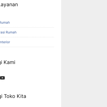
 Layanan
 Rumah
vasi Rumah
nterior
i Kami
App
ok
stagram
YouTube
i Toko Kita