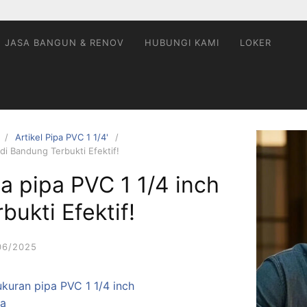
JASA BANGUN & RENOV
HUBUNGI KAMI
LOKER
Artikel Pipa PVC 1 1/4'
di Bandung Terbukti Efektif!
a pipa PVC 1 1/4 inch
bukti Efektif!
06/2025