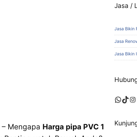
Jasa /
Jasa Bikin
Jasa Reno
Jasa Bikin I
Hubung
Whats
TikT
In
Kunjung
n – Mengapa
Harga pipa PVC 1