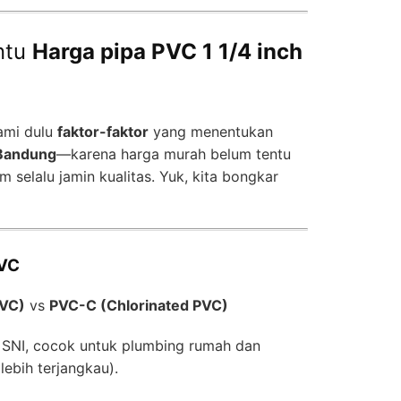
ntu
Harga pipa PVC 1 1/4 inch
hami dulu
faktor-faktor
yang menentukan
 Bandung
—karena harga murah belum tentu
m selalu jamin kualitas. Yuk, kita bongkar
PVC
PVC)
vs
PVC-C (Chlorinated PVC)
 SNI, cocok untuk plumbing rumah dan
lebih terjangkau).