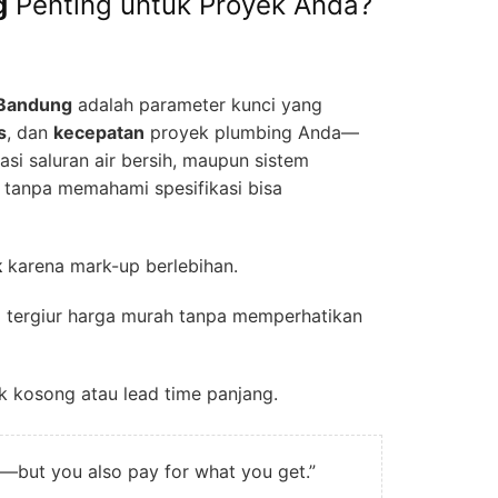
g
Penting untuk Proyek Anda?
i Bandung
adalah parameter kunci yang
s
, dan
kecepatan
proyek plumbing Anda—
lasi saluran air bersih, maupun sistem
a tanpa memahami spesifikasi bisa
k
karena mark-up berlebihan.
 tergiur harga murah tanpa memperhatikan
k kosong atau lead time panjang.
—but you also pay for what you get.”