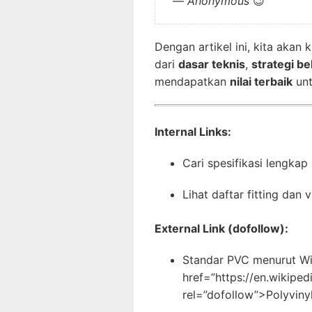
—
Anonymous
😉
Dengan artikel ini, kita akan
dari
dasar teknis
,
strategi be
mendapatkan
nilai terbaik
unt
Internal Links:
Cari spesifikasi lengkap 
Lihat daftar fitting dan 
External Link (dofollow):
Standar PVC menurut Wi
href=”https://en.wikiped
rel=”dofollow”>Polyviny