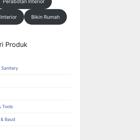
Perabotan Interior
 Interior
Bikin Rumah
ri Produk
 Sanitary
 Tools
k & Baud