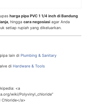
 kupas
harga pipa PVC 1 1/4 inch di Bandung
lanja
, hingga
cara negosiasi
agar Anda
uk setiap rupiah yang dikeluarkan.
pipa lain di
Plumbing & Sanitary
valve di
Hardware & Tools
kipedia: <a
ia.org/wiki/Polyvinyl_chloride”
l Chloride</a>