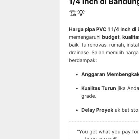
1/4 inch di Bandun
🏗️💡
Harga pipa PVC 1 1/4 inch d
memengaruhi
budget
,
kualita
baik itu renovasi rumah, insta
drainase. Salah memilih harg
berdampak:
Anggaran Membengka
Kualitas Turun
jika Anda
grade.
Delay Proyek
akibat sto
“You get what you pay for