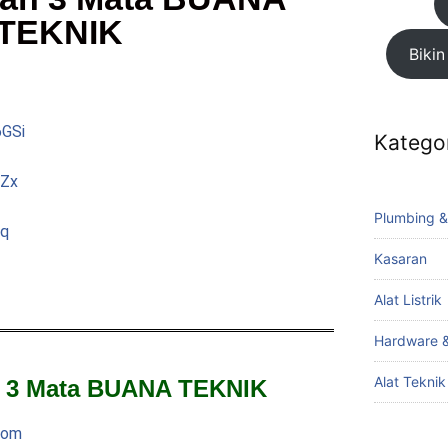
TEKNIK
Bikin
6GSi
Katego
jZx
Plumbing &
3q
Kasaran
Alat Listrik
Hardware &
Alat Tekni
 3 Mata BUANA TEKNIK
com