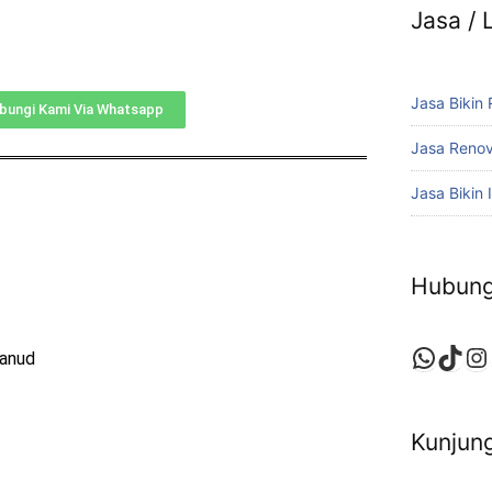
Jasa /
Jasa Bikin
bungi Kami Via Whatsapp
Jasa Reno
Jasa Bikin I
Hubung
Lanud
Kunjung