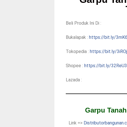
Beli Produk Ini Di :
Bukalapak :
https://bit.ly/3mK
Tokopedia :
https://bit.ly/3iRO
Shopee :
https://bit.ly/32ReU
Lazada :
Garpu Tanah
Link =>
Distributorbangunan.