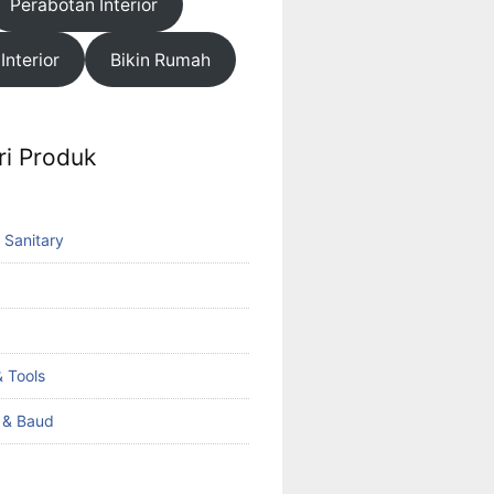
Perabotan Interior
 Interior
Bikin Rumah
ri Produk
 Sanitary
 Tools
k & Baud