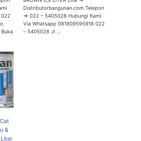
epon
BROWN 0,9 LITER Link =>
ami
Distributorbangunan.com Telepon
 022
=> 022 – 5405028 Hubungi Kami
No
Via Whatsapp 081809595918 022
 Buka
– 5405028 Jl …
 Cat
u &
Liter