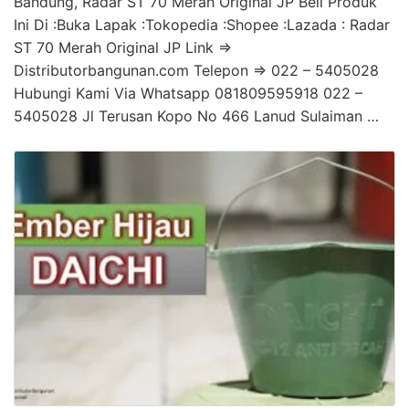
Bandung, Radar ST 70 Merah Original JP Beli Produk
Ini Di :Buka Lapak :Tokopedia :Shopee :Lazada : Radar
ST 70 Merah Original JP Link =>
Distributorbangunan.com Telepon => 022 – 5405028
Hubungi Kami Via Whatsapp 081809595918 022 –
5405028 Jl Terusan Kopo No 466 Lanud Sulaiman …