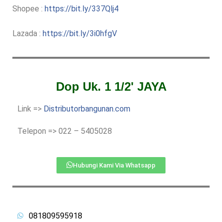
Shopee :
https://bit.ly/337Qlj4
Lazada :
https://bit.ly/3i0hfgV
Dop Uk. 1 1/2' JAYA
Link =>
Distributorbangunan.com
Telepon => 022 – 5405028
Hubungi Kami Via Whatsapp
081809595918