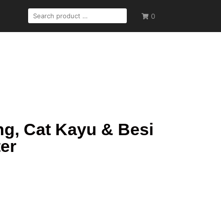
0
ng, Cat Kayu & Besi
ter