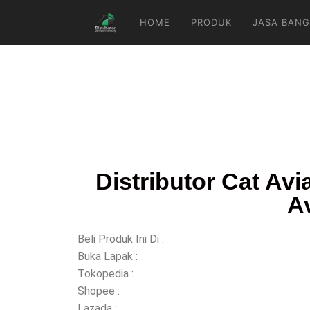
HOME
PRODUK
JASA BANG
Distributor Cat Av
Av
Beli Produk Ini Di :
Buka Lapak :
Tokopedia :
Shopee :
Lazada :