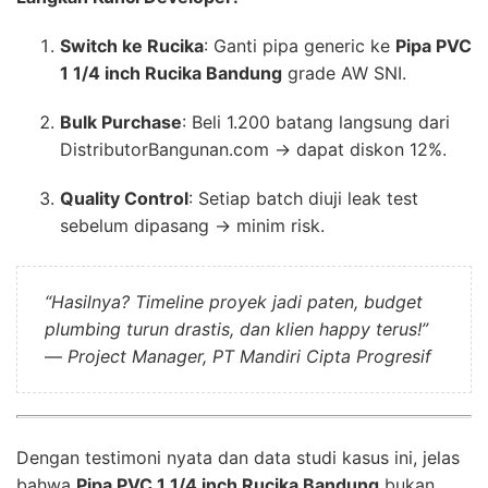
Switch ke Rucika
: Ganti pipa generic ke
Pipa PVC
1 1/4 inch Rucika Bandung
grade AW SNI.
Bulk Purchase
: Beli 1.200 batang langsung dari
DistributorBangunan.com → dapat diskon 12%.
Quality Control
: Setiap batch diuji leak test
sebelum dipasang → minim risk.
“Hasilnya? Timeline proyek jadi paten, budget
plumbing turun drastis, dan klien happy terus!”
—
Project Manager, PT Mandiri Cipta Progresif
Dengan testimoni nyata dan data studi kasus ini, jelas
bahwa
Pipa PVC 1 1/4 inch Rucika Bandung
bukan