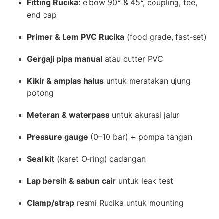
Fitting Rucika
: elbow 90° & 45°, coupling, tee,
end cap
Primer & Lem PVC Rucika
(food grade, fast‐set)
Gergaji pipa manual
atau cutter PVC
Kikir & amplas halus
untuk meratakan ujung
potong
Meteran & waterpass
untuk akurasi jalur
Pressure gauge
(0–10 bar) + pompa tangan
Seal kit
(karet O‐ring) cadangan
Lap bersih & sabun cair
untuk leak test
Clamp/strap
resmi Rucika untuk mounting