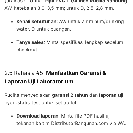
(drainase). Untuk
Pipa PVC 1 1/4 inch Rucika Bandung
AW, ketebalan 3,0–3,5 mm; untuk D, 2,5–2,8 mm.
Kenali kebutuhan
: AW untuk air minum/drinking
water, D untuk buangan.
Tanya sales
: Minta spesifikasi lengkap sebelum
checkout.
2.5 Rahasia #5:
Manfaatkan Garansi &
Laporan Uji Laboratorium
Rucika menyediakan
garansi 2 tahun
dan
laporan uji
hydrostatic test untuk setiap lot.
Download laporan
: Minta file PDF hasil uji
tekanan ke tim DistributorBangunan.com via WA.