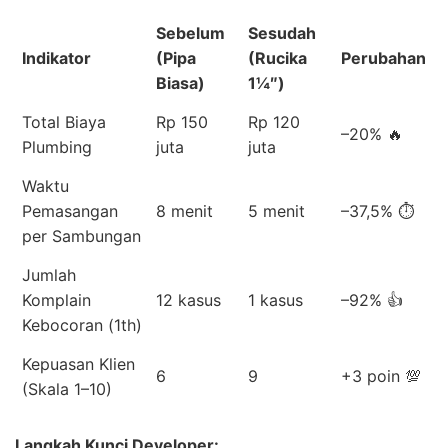
Sebelum
Sesudah
Indikator
(Pipa
(Rucika
Perubahan
Biasa)
1¼″)
Total Biaya
Rp 150
Rp 120
–20% 🔥
Plumbing
juta
juta
Waktu
Pemasangan
8 menit
5 menit
–37,5% ⏱️
per Sambungan
Jumlah
Komplain
12 kasus
1 kasus
–92% 👍
Kebocoran (1th)
Kepuasan Klien
6
9
+3 poin 💯
(Skala 1–10)
Langkah Kunci Developer: