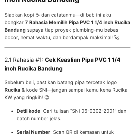
Siapkan kopi ☕ dan catatanmu—di bab ini aku
bongkar
7 Rahasia Memilih Pipa PVC 1 1/4 inch Rucika
Bandung
supaya tiap proyek plumbing-mu bebas
bocor, hemat waktu, dan berdampak maksimal! 🚀
2.1 Rahasia #1:
Cek Keaslian Pipa PVC 1 1/4
inch Rucika Bandung
Sebelum beli, pastikan batang pipa tercetak logo
Rucika
& kode SNI—jangan sampai kamu kena Rucika
KW yang ringkih! 😉
Detil kode
: Cari tulisan “SNI 06-0302-2001” dan
batch number jelas.
Serial Number
: Scan QR di kemasan untuk