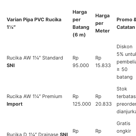
Harga
Harga
Varian Pipa PVC Rucika
per
Promo 
per
1¼″
Batang
Catatan
Meter
(6 m)
Diskon
5% untu
Rucika AW 1¼″ Standard
Rp
Rp
pembeli
SNI
95.000
15.833
≥ 50
batang
Stok
Rucika AW 1¼″ Premium
Rp
Rp
terbatas
Import
125.000
20.833
preorde
dianjurk
Gratis
Rp
Rp
ongkir
Rucika D 1¼″ Drainase
SNI