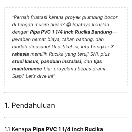
“Pernah frustasi karena proyek plumbing bocor
di tengah musim hujan? 😱 Saatnya kenalan
dengan
Pipa PVC 1 1/4 inch Rucika Bandung
—
jawaban hemat biaya, tahan banting, dan
mudah dipasang! Di artikel ini, kita bongkar
7
rahasia
memilih Rucika yang teruji SNI, plus
studi kasus
,
panduan instalasi
, dan
tips
maintenance
biar proyekmu bebas drama.
Siap? Let’s dive in!”
1. Pendahuluan
1.1 Kenapa
Pipa PVC 1 1/4 inch Rucika