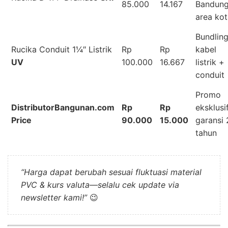
85.000
14.167
Bandun
area kot
Bundlin
Rucika Conduit 1¼″ Listrik
Rp
Rp
kabel
UV
100.000
16.667
listrik +
conduit
Promo
DistributorBangunan.com
Rp
Rp
eksklusif
Price
90.000
15.000
garansi 
tahun
“Harga dapat berubah sesuai fluktuasi material
PVC & kurs valuta—selalu cek update via
newsletter kami!”
😉