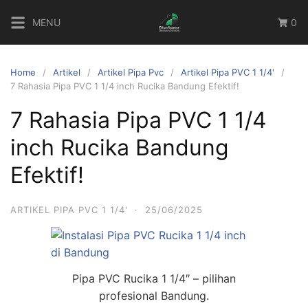
Skip
MENU
0
to
content
Home
Artikel
Artikel Pipa Pvc
Artikel Pipa PVC 1 1/4'
7 Rahasia Pipa PVC 1 1/4 inch Rucika Bandung Efektif!
7 Rahasia Pipa PVC 1 1/4
inch Rucika Bandung
Efektif!
ARTIKEL PIPA PVC 1 1/4'
·
25/06/2025
Pipa PVC Rucika 1 1/4″ – pilihan
profesional Bandung.