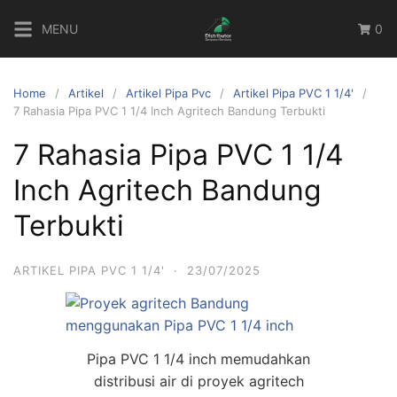
Skip
MENU
0
to
content
Home
Artikel
Artikel Pipa Pvc
Artikel Pipa PVC 1 1/4'
7 Rahasia Pipa PVC 1 1/4 Inch Agritech Bandung Terbukti
7 Rahasia Pipa PVC 1 1/4
Inch Agritech Bandung
Terbukti
ARTIKEL PIPA PVC 1 1/4'
·
23/07/2025
Pipa PVC 1 1/4 inch memudahkan
distribusi air di proyek agritech