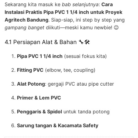
Sekarang kita masuk ke
bab selanjutnya
:
Cara
Instalasi Praktis Pipa PVC 1 1/4 inch untuk Proyek
Agritech Bandung
. Siap-siap, ini step by step yang
gampang banget
diikuti—meski kamu newbie! 😉
4.1 Persiapan Alat & Bahan 🔧🛠️
Pipa PVC 1 1/4 inch
(sesuai fokus kita)
Fitting PVC
(elbow, tee, coupling)
Alat Potong
: gergaji PVC atau pipe cutter
Primer & Lem PVC
Penggaris & Spidol
untuk tanda potong
Sarung tangan & Kacamata Safety