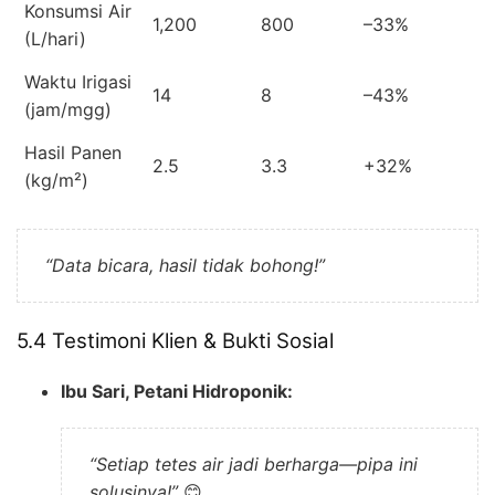
Konsumsi Air
1,200
800
–33%
(L/hari)
Waktu Irigasi
14
8
–43%
(jam/mgg)
Hasil Panen
2.5
3.3
+32%
(kg/m²)
“Data bicara, hasil tidak bohong!”
5.4 Testimoni Klien & Bukti Sosial
Ibu Sari, Petani Hidroponik:
“Setiap tetes air jadi berharga—pipa ini
solusinya!”
😊